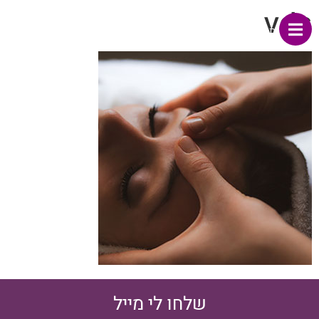
vds
תפריט
שלחו לי מייל